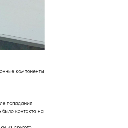
ронные компоненты
сле попадания
е было контакта на
ки из другого