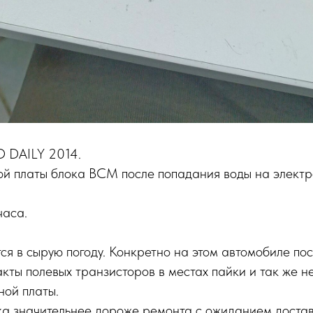
O DAILY 2014.
ой платы блока BCM после попадания воды на элект
часа.
ся в сырую погоду. Конкретно на этом автомобиле по
акты полевых транзисторов в местах пайки и так же н
ной платы.
а значительнее дороже ремонта с ожиданием достав