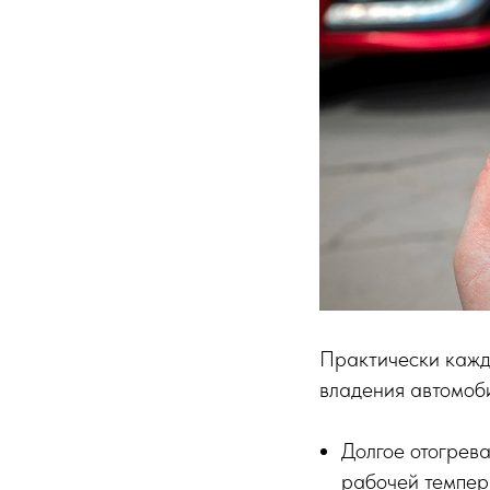
Практически кажд
владения автомоб
Долгое отогрев
рабочей темпер