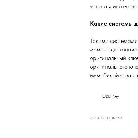
устанавливать си
Какие системы д
Такими системами 
момент дистанцион
оригинальный ключ
оригинального клю
иммобилайзера с 
OBD Key
2023-10-13 08:52