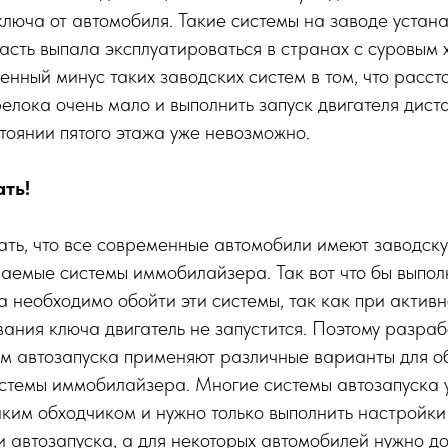
люча от автомобиля. Такие системы на заводе устана
часть выпала эксплуатироваться в странах с суровым
енный минус таких заводских систем в том, что расст
елока очень мало и выполнить запуск двигателя дист
оянии пятого этажа уже невозможно.
ать!
ать, что все современные автомобили имеют заводск
ываемые системы иммобилайзера. Так вот что бы выпо
а необходимо обойти эти системы, так как при актив
ания ключа двигатель не запустится. Поэтому разраб
ем автозапуска применяют различные варианты для о
истемы иммобилайзера. Многие системы автозапуска
ким обходчиком и нужно только выполнить настройки
 автозапуска, а для некоторых автомобилей нужно д