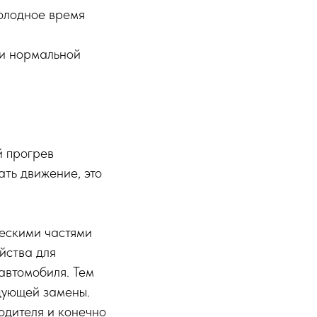
олодное время
 и нормальной
й прогрев
ать движение, это
ческими частями
йства для
автомобиля. Тем
дующей замены.
одителя и конечно