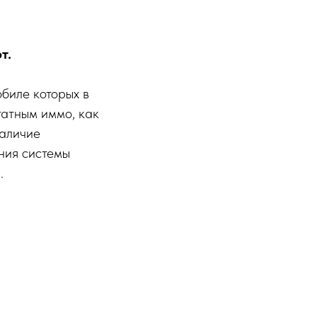
т.
биле которых в
татным иммо, как
наличие
ния системы
.