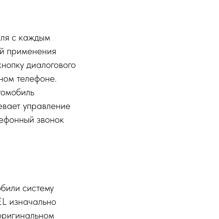
иля с каждым
ий применения
кнопку диалогового
ном телефоне.
томобиль
евает управление
лефонный звонок
обили систему
EL изначально
 оригинальном