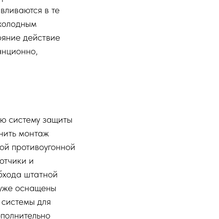
вливаются в те
 холодным
ояние действие
анционно,
ую систему защиты
лнить монтаж
ной противоугонной
отчики и
бхода штатной
 уже оснащены
 системы для
ополнительно