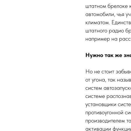
штатном брелоке к
автомобили, чья у
климатом. Единств
штатного радио бр
например на расст
Нужно так же зн
Но не стоит забыв
от угона, так наз
систем автозапуск
системе распознав
установщики сист
противоугонной с
производителем та
активации функции