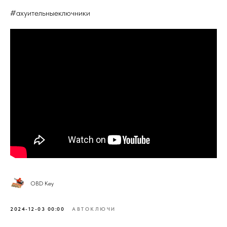
#ахуительныеключники​
OBD Key
2024-12-03 00:00
АВТОКЛЮЧИ