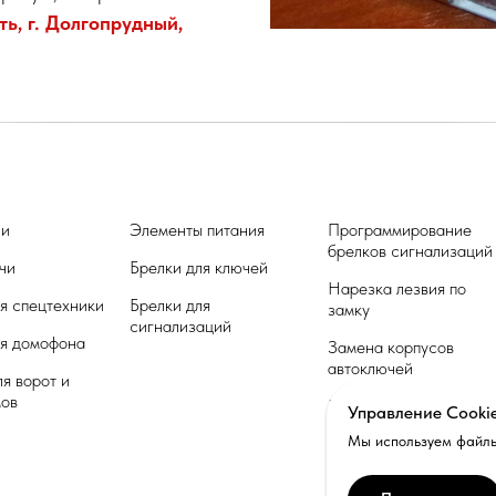
ь, г. Долгопрудный,
чи
Элементы питания
Программирование
брелков сигнализаций
чи
Брелки для ключей
Нарезка лезвия по
я спецтехники
Брелки для
замку
сигнализаций
я домофона
Замена корпусов
автоключей
ля ворот и
мов
Ремонт автомобильных
Управление Cooki
ключей
Мы используем файлы